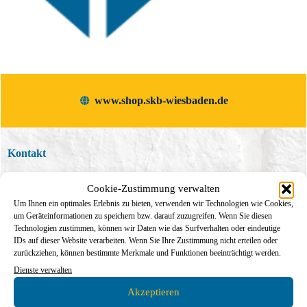
www.shop.skb-wiesbaden.de
Kontakt
Cookie-Zustimmung verwalten
SKB GmbH
Um Ihnen ein optimales Erlebnis zu bieten, verwenden wir Technologien wie Cookies,
Berta-Cramer-Ring 36 65205 Wiesbaden-Delkenheim
um Geräteinformationen zu speichern bzw. darauf zuzugreifen. Wenn Sie diesen
Technologien zustimmen, können wir Daten wie das Surfverhalten oder eindeutige
info@skb-wiesbaden.de
IDs auf dieser Website verarbeiten. Wenn Sie Ihre Zustimmung nicht erteilen oder
zurückziehen, können bestimmte Merkmale und Funktionen beeinträchtigt werden.
Schreiben Sie uns!
Dienste verwalten
+49 (0) 6122 727 44 66
Akzeptieren
Oder rufen Sie uns an.