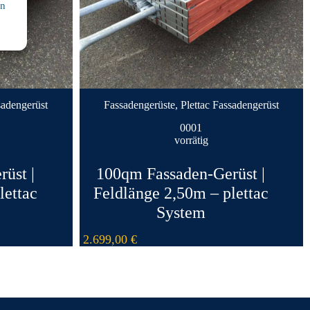
en
sadengerüst
Fassadengerüste
,
Plettac Fassadengerüst
0001
vorrätig
üst |
100qm Fassaden-Gerüst |
lettac
Feldlänge 2,50m – plettac
System
2.699,00
€