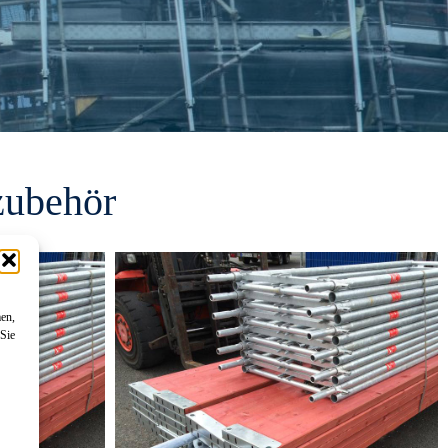
zubehör
men,
 Sie