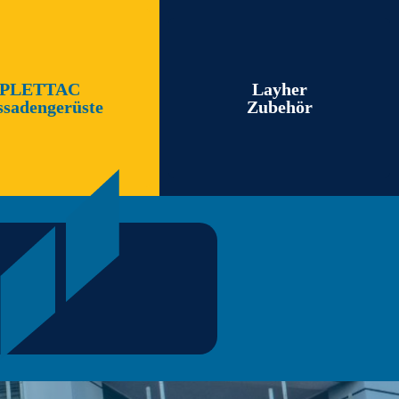
PLETTAC
Layher
ssadengerüste
Zubehör