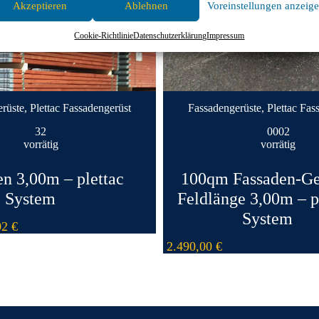
Akzeptieren
Ablehnen
Voreinstellungen anzeig
Cookie-Richtlinie
Datenschutzerklärung
Impressum
rüste
,
Plettac Fassadengerüst
Fassadengerüste
,
Plettac Fas
32
0002
vorrätig
vorrätig
n 3,00m – plettac
100qm Fassaden-Ger
System
Feldlänge 3,00m – p
System
02
€
2.490,00
€