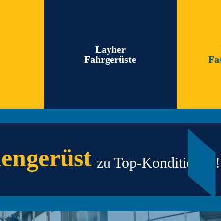
Layher
Fahrgerüste
Fa
engerüst
zu Top-Konditionen!