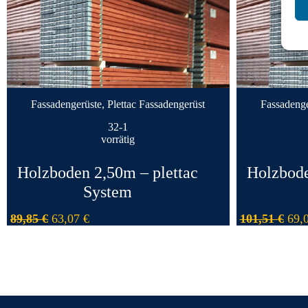
Fassadengerüste
,
Plettac Fassadengerüst
Fassadenge
32-1
vorrätig
Holzboden 2,50m – plettac
Holzbode
System
89,85
€
63,07
€
101,51
€
69,