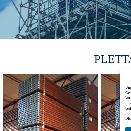
PLETTA
Um 
Ger
kön
Ihr
beei
Die