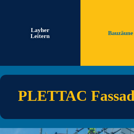
Layher
Bauzäune
Leitern
PLETTAC Fassad