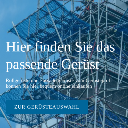
Hier finden Sie das
passende Gerüst
Rollgerüste und Fassadengerüste vom Gerüsteprofi
können Sie hier bequem online einkaufen
ZUR GERÜSTEAUSWAHL