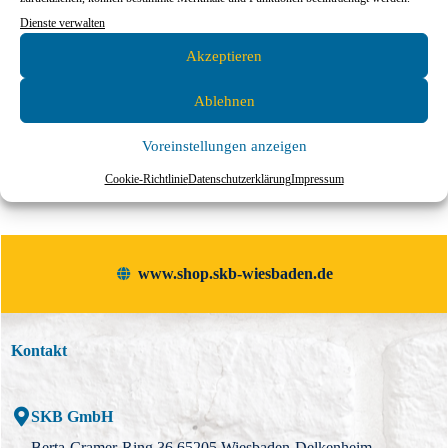
20,00
€
17,35
€
3,57
€
Dienste verwalten
Akzeptieren
In den Warenkorb
In den Warenkorb
Ablehnen
Voreinstellungen anzeigen
Cookie-Richtlinie
Datenschutzerklärung
Impressum
www.shop.skb-wiesbaden.de
Kontakt
SKB GmbH
Berta-Cramer-Ring 36 65205 Wiesbaden-Delkenheim