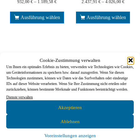
932,00
€
–
1.189,58
€
2.437,91
€
–
4.026,00
€
Ausführung wählen
Ausführung wählen
Cookie-Zustimmung verwalten
Um Ihnen ein optimales Erlebnis zu bieten, verwenden wir Technologien wie Cookies,
um Geräteinformationen zu speichern bzw. darauf zuzugreifen. Wenn Sie diesen
Technologien zustimmen, können wir Daten wie das Surfverhalten oder eindeutige
IDs auf dieser Website verarbeiten. Wenn Sie Ihre Zustimmung nicht erteilen oder
zurückziehen, können bestimmte Merkmale und Funktionen beeinträchtigt werden.
Dienste verwalten
Akzeptieren
Ablehnen
Layher Fahrgerüst, Layher ZIFA
Voreinstellungen anzeigen
150 Klappgerüst, Zifa