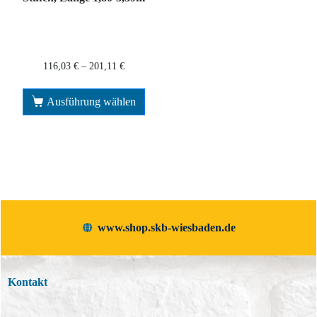
116,03
€
–
201,11
€
Ausführung wählen
www.shop.skb-wiesbaden.de
Kontakt