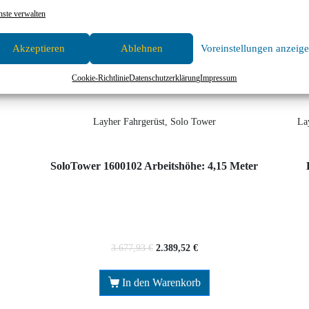
nste verwalten
Akzeptieren
Ablehnen
Voreinstellungen anzeig
Cookie-Richtlinie
Datenschutzerklärung
Impressum
Layher Fahrgerüst, Solo Tower
La
SoloTower 1600102 Arbeitshöhe: 4,15 Meter
3.677,93
€
2.389,52
€
In den Warenkorb