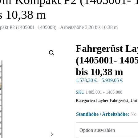
s 10,38 m
akt P2 (1405001- 1405008) - Arbeitshöhe 3,20 bis 10,38 m
Fahrgerüst L
(1405001- 1405
bis 10,38 m
1.573,30
€
–
5.939,05
€
SKU
1405.001 - 1405.008
Kategorien
Layher Fahrgerüst
,
Uni
Standhöhe / Arbeitshöhe
:
No 