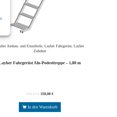
en
yher Ausbau- und Einzelteile, Layher Fahrgerüst, Layher
Zubehör
Layher Fahrgerüst Alu-Podesttreppe – 1,80 m
513,13
€
350,00
€
In den Warenkorb