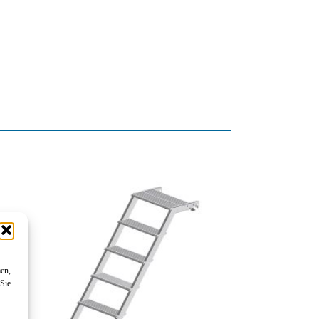
men,
 Sie