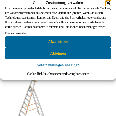
Cookie-Zustimmung verwalten
Treppenstehleiter TOPIC
Holz-Dachdeckerleiter,
Um Ihnen ein optimales Erlebnis zu bieten, verwenden wir Technologien wie Cookies,
1062, Länge 1,25 – 2,00m
Länge 2,35-5,05m
um Geräteinformationen zu speichern bzw. darauf zuzugreifen. Wenn Sie diesen
Technologien zustimmen, können wir Daten wie das Surfverhalten oder eindeutige
IDs auf dieser Website verarbeiten. Wenn Sie Ihre Zustimmung nicht erteilen oder
zurückziehen, können bestimmte Merkmale und Funktionen beeinträchtigt werden.
Dienste verwalten
420,47
€
–
500,99
€
94,83
€
–
209,15
€
Akzeptieren
Ausführung wählen
Ausführung wählen
Ablehnen
Voreinstellungen anzeigen
Cookie-Richtlinie
Datenschutzerklärung
Impressum