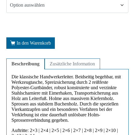
In den Warenkorb
Beschreibung
Zusätzliche Information
Die klassische Handwerkerleiter. Beidseitig begehbar, mit
Werkzeugtasche, Spreizsicherung durch 2 reißfeste
Polyester-Gurtbänder, robust konstruierte und verzinkte
Stahlscharniere mit Eimerhaken, Transportsicherung aus
Holz am Leiterfuß. Holme aus massivem Kiefernholz.
Sprossen aus stabilem Buchenholz. Durch die speziellen
Vierkantzapfen und ein besonderes Verfahren bei der
Verklebung ist eine dauerhaft unlösbare Holm-
Sprossenverbindung gegeben.
Auftritte: 2×3 | 2×4 | 2×5 | 2×6 | 2×7 | 2×8 | 2×9 | 2×10 |