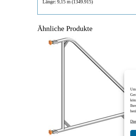
Länge: 9,15 m (1349.915)
Ähnliche Produkte
Um 
Ger
kön
Ihr
beei
Die