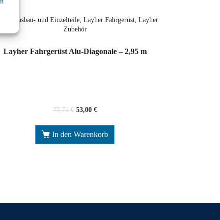
en
yher Ausbau- und Einzelteile, Layher Fahrgerüst, Layher
Zubehör
Layher Fahrgerüst Alu-Diagonale – 2,95 m
77,71
€
53,00
€
In den Warenkorb