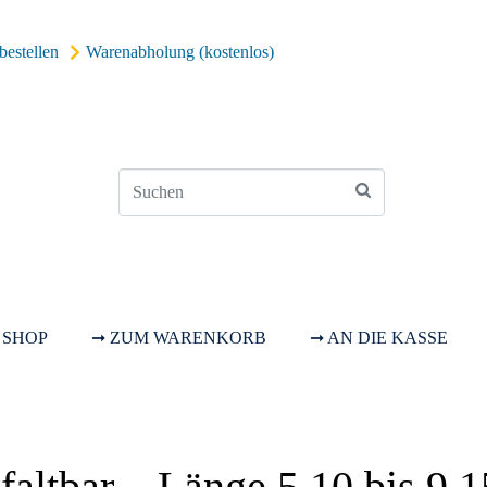
bestellen
Warenabholung (kostenlos)
 SHOP
➞ ZUM WARENKORB
➞ AN DIE KASSE
faltbar – Länge 5,10 bis 9,