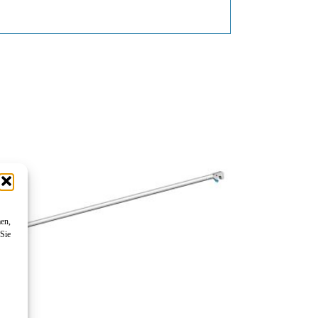
men,
 Sie