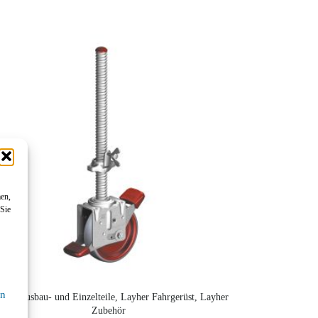
men,
 Sie
en
yher Ausbau- und Einzelteile, Layher Fahrgerüst, Layher
Zubehör