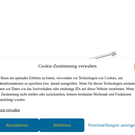
Cookie-Zustimmung verwalten
Ihnen ein optimales Erlebnis zu bieten, verwenden wir Technologien wie Cookies, um
äteinformationen zu speichern bzw. darauf zuzugreifen. Wenn Sie diesen Technologien zustim
nen wir Daten wie das Surfverhalten oder eindeutige IDs auf dieser Website verarbeiten. Wenn
e Zustimmung nicht erteilen oder zurückziehen, können bestimmte Merkmale und Funktionen
nträchtigt werden.
nste verwalten
Akzeptieren
Ablehnen
Voreinstellungen anzeig
Layher Ausbau- und Einzelteile, Layher Fahrgerüst, Layher
La
Zubehör