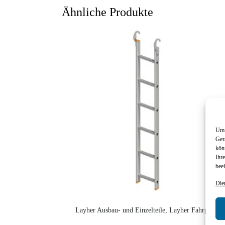
Ähnliche Produkte
Um 
Ger
kön
Ihr
beei
Die
Layher Ausbau- und Einzelteile, Layher Fahrgerüst