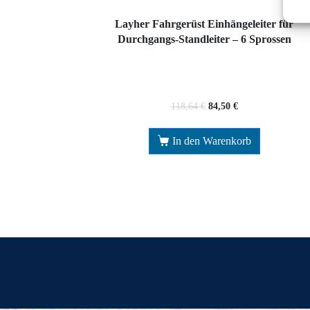
Layher Fahrgerüst Einhängeleiter für
Durchgangs-Standleiter – 6 Sprossen
118,64
€
84,50
€
In den Warenkorb