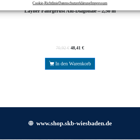
Cookie-Richtlinie
Datenschutzerklärung
Impressum
Layher Fahrgerüst Alu-Diagonale – 2,50 m
70,92
€
48,41
€
In den Warenkorb
www.shop.skb-wiesbaden.de