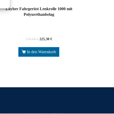
Layher Fahrgerüst Lenkrolle 1000 mit
Polyurethanbelag
276,68
€
225,30
€
In den Warenkorb