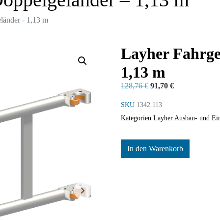
länder - 1,13 m
Layher Fahrge
1,13 m
128,76
€
91,70
€
SKU
1342.113
Kategorien
Layher Ausbau- und Ein
In den Warenkorb