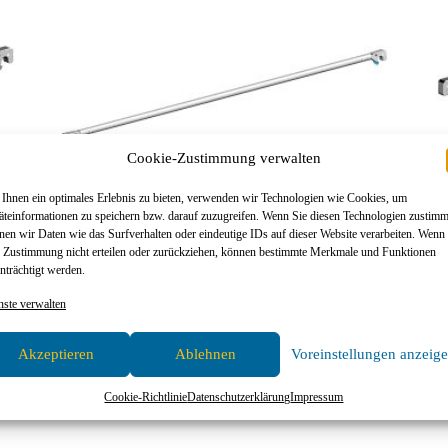
Cookie-Zustimmung verwalten
Ihnen ein optimales Erlebnis zu bieten, verwenden wir Technologien wie Cookies, um
äteinformationen zu speichern bzw. darauf zuzugreifen. Wenn Sie diesen Technologien zustim
nen wir Daten wie das Surfverhalten oder eindeutige IDs auf dieser Website verarbeiten. Wenn
e Zustimmung nicht erteilen oder zurückziehen, können bestimmte Merkmale und Funktionen
nträchtigt werden.
her
Layher Ausbau- und Einzelteile, Layher Fahrgerüst, Layher
La
nste verwalten
Zubehör
Akzeptieren
Ablehnen
Voreinstellungen anzeig
Layher Fahrgerüst Alu-Diagonale – 2,50 m
L
Cookie-Richtlinie
Datenschutzerklärung
Impressum