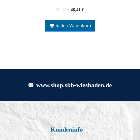
70,92
€
48,41
€
In den Warenkorb
www.shop.skb-wiesbaden.de
Kundeninfo