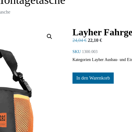
tasche
Layher Fahrge
24,04
€
22,10
€
SKU
1300.003
Kategorien
Layher Ausbau- und Ein
In den Warenkorb