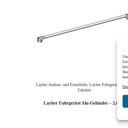
Um 
Ger
kön
Ihr
beei
Layher Ausbau- und Einzelteile, Layher Fahrgerüst, Lay
Die
Zubehör
Layher Fahrgerüst Alu-Geländer – 2,85 m