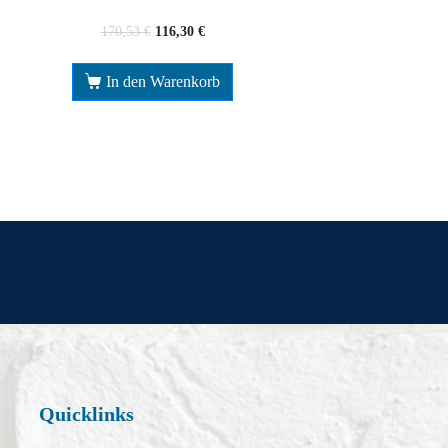
170,53
€
116,30
€
In den Warenkorb
Quicklinks