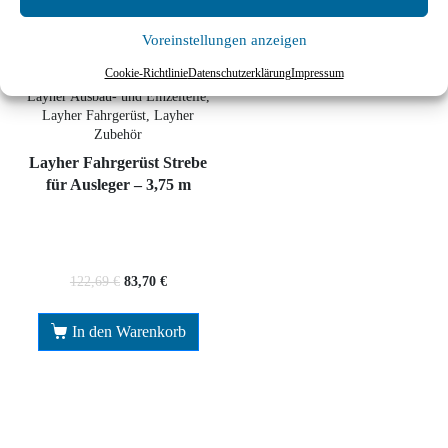
Voreinstellungen anzeigen
Cookie-Richtlinie
Datenschutzerklärung
Impressum
Layher Ausbau- und Einzelteile,
Layher Fahrgerüst, Layher
Zubehör
Layher Fahrgerüst Strebe
für Ausleger – 3,75 m
122,69
€
83,70
€
In den Warenkorb