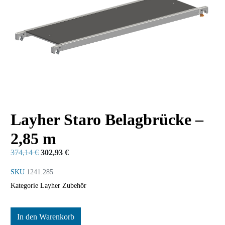
Layher Staro Belagbrücke –
2,85 m
374,14
€
302,93
€
SKU
1241.285
Kategorie
Layher Zubehör
In den Warenkorb