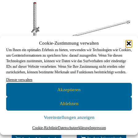
Cookie-Zustimmung verwalten
Um Ihnen ein optimales Erlebnis zu bieten, verwenden wir Technologien wie Cookies,
um Geräteinformationen zu speichern bzw. darauf zuzugreifen. Wenn Sie diesen
Technologien zustimmen, können wir Daten wie das Surfverhalten oder eindeutige
IDs auf dieser Website verarbeiten. Wenn Sie Ihre Zustimmung nicht erteilen oder
Layher Ausbau- und Einzelteile,
Layher Zubehör
zurückziehen, können bestimmte Merkmale und Funktionen beeinträchtigt werden.
Layher Fahrgerüst, Layher
Zubehör
Dienste verwalten
Layher Staro Grundgerüst
Layher Fahrgerüst
Akzeptieren
Alu-Geländer – 1,90 m
Lenkrolle 1000 mit
Polyurethanbelag
Ablehnen
Voreinstellungen anzeigen
58,31
€
39,81
€
276,68
€
225,30
€
Cookie-Richtlinie
Datenschutzerklärung
Impressum