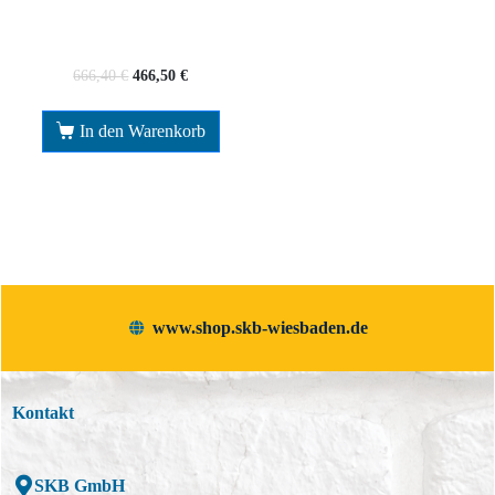
666,40
€
466,50
€
In den Warenkorb
www.shop.skb-wiesbaden.de
Kontakt
SKB GmbH