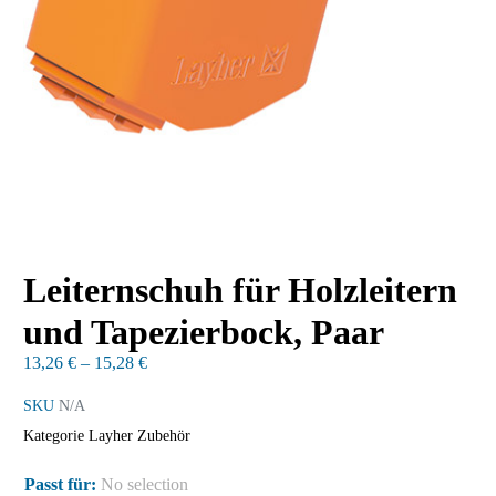
Leiternschuh für Holzleitern
und Tapezierbock, Paar
13,26
€
–
15,28
€
SKU
N/A
Kategorie
Layher Zubehör
Passt für
:
No selection