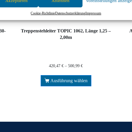
Akzeptieren
Ablehnen
Voreinstellungen anzeig
Layher Leitern, Stehleiter Aluminium
Cookie-Richtlinie
Datenschutzerklärung
Impressum
30-
Treppenstehleiter TOPIC 1062, Länge 1,25 –
A
2,00m
420,47
€
–
500,99
€
Ausführung wählen