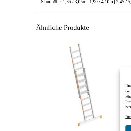
Standhöhe: 1,35 / 3,05m | 1,90 / 4,10m | 2,45 / 
Ähnliche Produkte
Um 
Ger
kön
Ihr
beei
Die