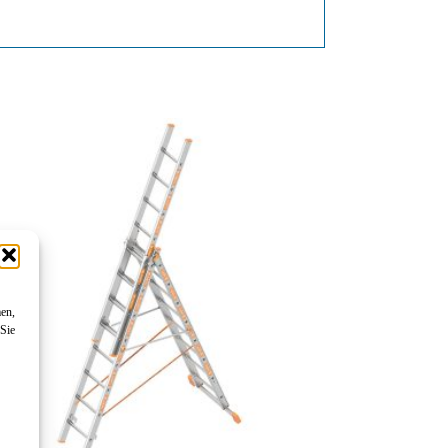
men,
 Sie