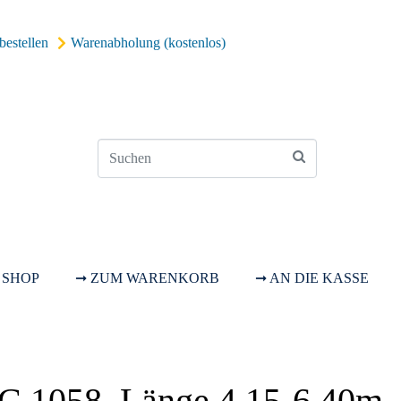
bestellen
Warenabholung (kostenlos)
 SHOP
➞ ZUM WARENKORB
➞ AN DIE KASSE
IC 1058, Länge 4,15-6,40m