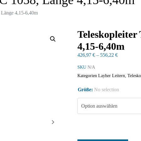
, Länge 4,15-6,40m
Teleskopleite
4,15-6,40m
426,97
€
–
556,22
€
SKU
N/A
Kategorien
Layher Leitern
,
Telesko
Größe
:
No selection