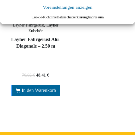
Voreinstellungen anzeigen
Cookie-Richtlinie
Datenschutzerklärung
Impressum
Layher Ausbau- und Einzelteile,
Layher Fahrgerüst, Layher
Zubehör
Layher Fahrgerüst Alu-
Diagonale – 2,50 m
70,92
€
48,41
€
In den Warenkorb